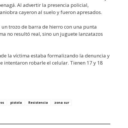
enagá. Al advertir la presencia policial,
maniobra cayeron al suelo y fueron apresados.
a un trozo de barra de hierro con una punta
arma no resultó real, sino un juguete lanzatazos
nde la víctima estaba formalizando la denuncia y
 intentaron robarle el celular. Tienen 17 y 18
ros
pistola
Resistencia
zona sur