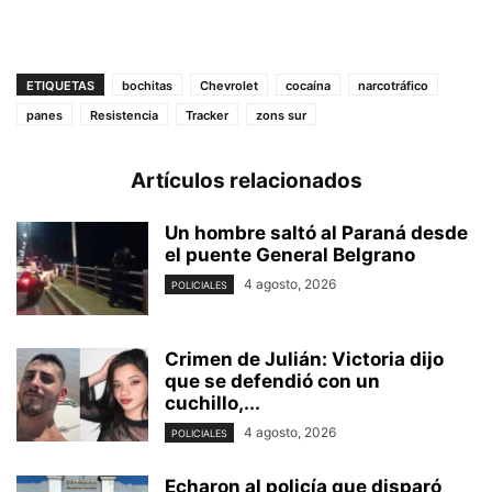
ETIQUETAS
bochitas
Chevrolet
cocaína
narcotráfico
panes
Resistencia
Tracker
zons sur
Artículos relacionados
Un hombre saltó al Paraná desde
el puente General Belgrano
4 agosto, 2026
POLICIALES
Crimen de Julián: Victoria dijo
que se defendió con un
cuchillo,...
4 agosto, 2026
POLICIALES
Echaron al policía que disparó