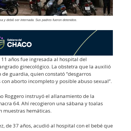
sa y debió ser internada. Sus padres fueron detenidos.
 11 años fue ingresada al hospital del
sangrado ginecológico. La obstetra que la auxilió
o de guardia, quien constató “desgarros
s con aborto incompleto y posible abuso sexual”.
mo Roggero instruyó el allanamiento de la
 chacra 64. Ahí recogieron una sábana y toalas
on muestras hemáticas.
, de 37 años, acudió al hospital con el bebé que