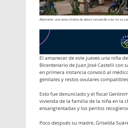
Aberrante: una nena víctima de abuso sexual dio a luz en su ca
El amanecer de este jueves una niña de
Bicentenario de Juan José Castelli con 
en primera instancia convocó al médic
genitales y restos ovulares compatible
Esto fue denunciado y el fiscal Geróni
vivienda de la familia de la niña en la
ensangrentadas y los peritos recogier
Poco después su madre, Griselda Suárez