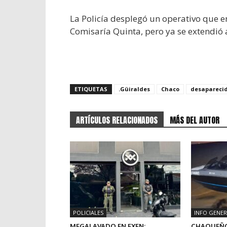
La Policía desplegó un operativo que 
Comisaría Quinta, pero ya se extendió 
ETIQUETAS
.Güiraldes
Chaco
desapareci
ARTÍCULOS RELACIONADOS
MÁS DEL AUTOR
POLICIALES
INFO GENER
MEGALAVADO EN EXEN:
CHAQUEÑO