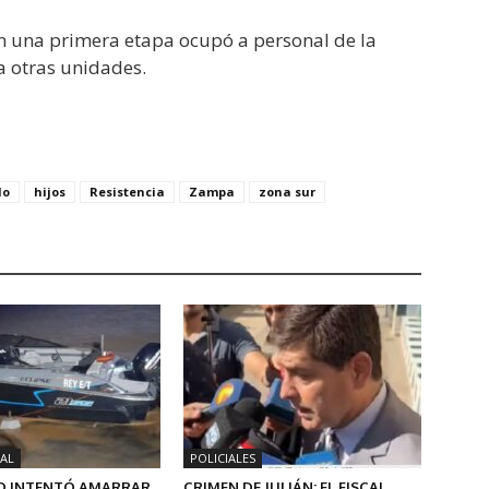
en una primera etapa ocupó a personal de la
a otras unidades.
do
hijos
Resistencia
Zampa
zona sur
AL
POLICIALES
 INTENTÓ AMARRAR
CRIMEN DE JULIÁN: EL FISCAL