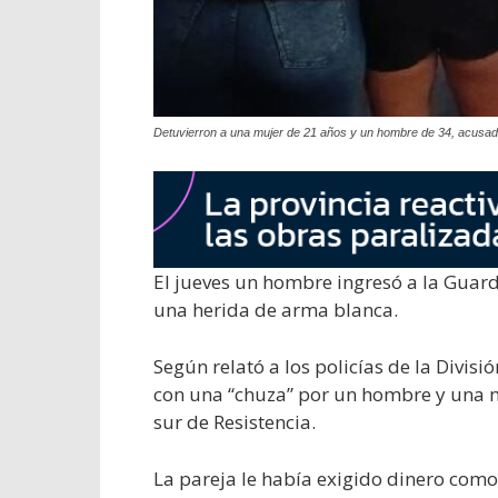
Detuvierron a una mujer de 21 años y un hombre de 34, acusad
El jueves un hombre ingresó a la Guar
una herida de arma blanca.
Según relató a los policías de la Divis
con una “chuza” por un hombre y una mu
sur de Resistencia.
La pareja le había exigido dinero como