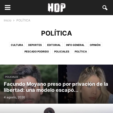
Inicio
POLÍTICA
POLÍTICA
CULTURA
DEPORTES
EDITORIAL
INFO GENERAL
OPINIÓN
PESCADO PODRIDO
POLICIALES
POLÍTICA
POLICIALES
Facundo Moyano preso por privación de la
libertad: una modelo escapó...
4 agosto, 2026