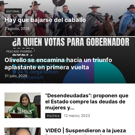
EDITORIAL
Hay que bajarse del caballo
2 agosto, 2026
PESCADO PODRIDO
Olivello se encamina hacia un triunfo
aplastante en primera vuelta
31 julio, 2026
“Desendeudadas”: proponen que
el Estado compre las deudas de
mujeres y...
12 marzo, 2023
POLÍTICA
VIDEO | Suspendieron a la jueza