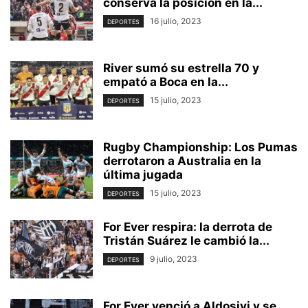
conserva la posición en la...
16 julio, 2023
DEPORTES
River sumó su estrella 70 y
empató a Boca en la...
15 julio, 2023
DEPORTES
Rugby Championship: Los Pumas
derrotaron a Australia en la
última jugada
15 julio, 2023
DEPORTES
For Ever respira: la derrota de
Tristán Suárez le cambió la...
9 julio, 2023
DEPORTES
For Ever venció a Aldosivi y se