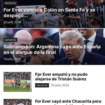
DEPORTES
For Ever venció a Colón en Santa Fe y se
despegó...
26 julio, 2026
DEPORTES
Subcampeón: Argentina cayó ante España
en el alargue de la final
19 julio, 2026
Fpr Ever empató y no pudo
alejarse de Tristán Suárez
23 julio, 2023
DEPORTES
For Ever cayó ante Chacarita pero