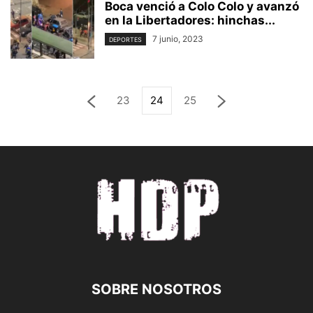
Boca venció a Colo Colo y avanzó
en la Libertadores: hinchas...
7 junio, 2023
DEPORTES
23
24
25
SOBRE NOSOTROS