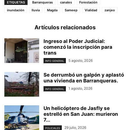
ETIQUETAS
Barranqueras
canales
Forestación
inundación
lluvia
Magda
Sameep
Vialidad
zanjeo
Artículos relacionados
Ingreso al Poder Judicial:
comenzó la inscripción para
trans
5 agosto, 2026
INFO GENERAL
Se derrumbó un galpón y aplastó
una vivienda en Barranqueras.
1 agosto, 2026
INFO GENERAL
Un helicóptero de Jasfly se
estrelló en San Juan: murieron
7...
29 julio, 2026
POLICIALES