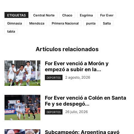
ETIQUETAS
Central Norte
Chaco
Esgrima
For Ever
Gimnasia
Mendoza
Primera Nacional
punta
Salta
tabla
Artículos relacionados
For Ever venció a Morón y
empezó a subir en la...
2 agosto, 2026
DEPORTES
For Ever venció a Colón en Santa
Fe y se despegó...
26 julio, 2026
DEPORTES
Subcampeón: Argentina cayó