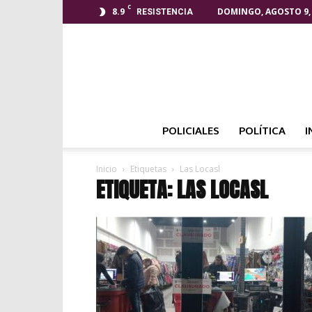
C
8.9
DOMINGO, AGOSTO 9,
RESISTENCIA
POLICIALES
POLÍTICA
I
Inicio
Etiquetas
Las Locasl
ETIQUETA: LAS LOCASL