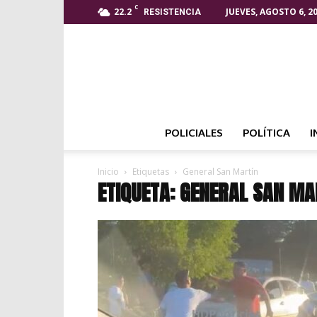
C
22.2
JUEVES, AGOSTO 6, 2
RESISTENCIA
POLICIALES
POLÍTICA
I
Inicio
Etiquetas
General San Martín
ETIQUETA: GENERAL SAN MA