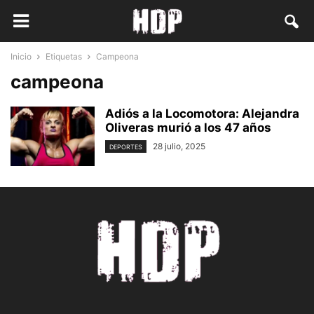
Inicio
Etiquetas
Campeona
campeona
Adiós a la Locomotora: Alejandra
Oliveras murió a los 47 años
28 julio, 2025
DEPORTES