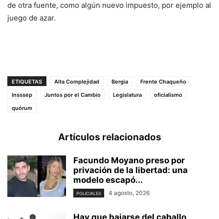
de otra fuente, como algún nuevo impuesto, por ejemplo al
juego de azar.
ETIQUETAS
Alta Complejidad
Bergia
Frente Chaqueño
Insssep
Juntos por el Cambio
Legislatura
oficialismo
quórum
Artículos relacionados
Facundo Moyano preso por
privación de la libertad: una
modelo escapó...
4 agosto, 2026
POLICIALES
Hay que bajarse del caballo