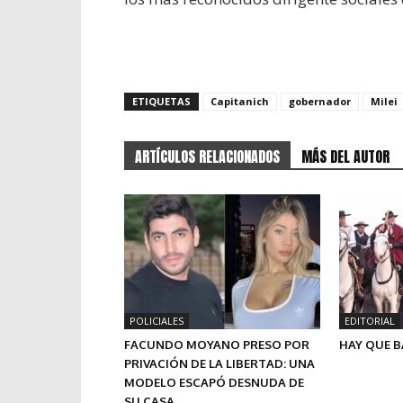
ETIQUETAS
Capitanich
gobernador
Milei
ARTÍCULOS RELACIONADOS
MÁS DEL AUTOR
POLICIALES
EDITORIAL
FACUNDO MOYANO PRESO POR
HAY QUE B
PRIVACIÓN DE LA LIBERTAD: UNA
MODELO ESCAPÓ DESNUDA DE
SU CASA