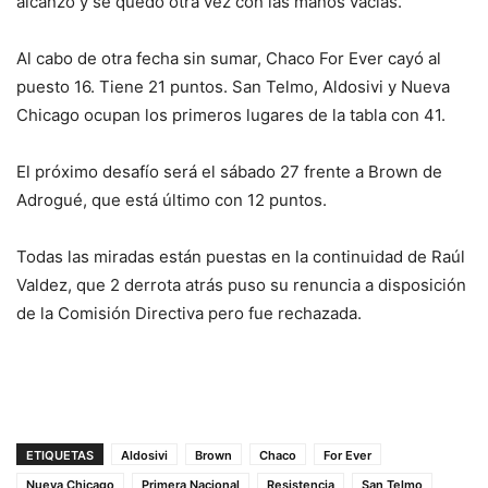
alcanzó y se quedó otra vez con las manos vacías.
Al cabo de otra fecha sin sumar, Chaco For Ever cayó al
puesto 16. Tiene 21 puntos. San Telmo, Aldosivi y Nueva
Chicago ocupan los primeros lugares de la tabla con 41.
El próximo desafío será el sábado 27 frente a Brown de
Adrogué, que está último con 12 puntos.
Todas las miradas están puestas en la continuidad de Raúl
Valdez, que 2 derrota atrás puso su renuncia a disposición
de la Comisión Directiva pero fue rechazada.
ETIQUETAS
Aldosivi
Brown
Chaco
For Ever
Nueva Chicago
Primera Nacional
Resistencia
San Telmo