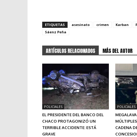
ETIQUETAS
asesinato
crimen
Karban
Sáenz Peña
ARTÍCULOS RELACIONADOS
MÁS DEL AUTOR
POLICIALES
POLICIALES
EL PRESIDENTE DEL BANCO DEL
MEGALAVAD
CHACO PROTAGONIZÓ UN
MÚLTIPLES
TERRIBLE ACCIDENTE: ESTÁ
CADENA DE
GRAVE
CONCESION