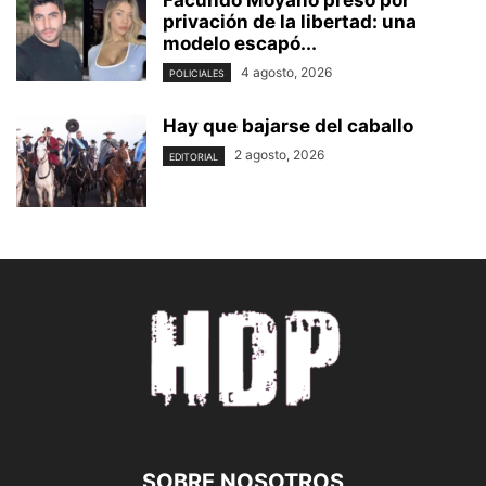
Facundo Moyano preso por
privación de la libertad: una
modelo escapó...
4 agosto, 2026
POLICIALES
Hay que bajarse del caballo
2 agosto, 2026
EDITORIAL
SOBRE NOSOTROS