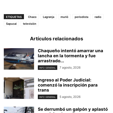
ETIQUETAS
Chaco
Lagranja
murió
periodista
radio
Sapucai
televisión
Artículos relacionados
Chaqueño intentó amarrar una
lancha en la tormenta y fue
arrastrado...
7 agosto, 2026
INFO GENERAL
Ingreso al Poder Judicial:
comenzó la inscripción para
trans
5 agosto, 2026
INFO GENERAL
Se derrumbó un galpón y aplastó