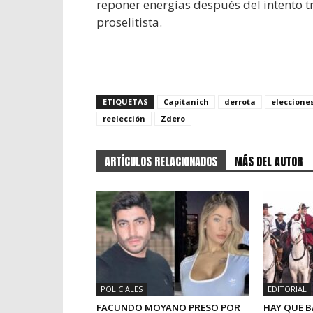
reponer energías después del intento t
proselitista.
ETIQUETAS
Capitanich
derrota
eleccione
reelección
Zdero
ARTÍCULOS RELACIONADOS
MÁS DEL AUTOR
POLICIALES
EDITORIAL
FACUNDO MOYANO PRESO POR
HAY QUE B