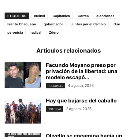
ETIQUETAS
Bulinki
Capitanich
Correa
elecciones
Frente Chaqueño
gobernador
Juntos por el Cambio
Oso
peronista
radical
Zdero
Artículos relacionados
Facundo Moyano preso por
privación de la libertad: una
modelo escapó...
4 agosto, 2026
POLICIALES
Hay que bajarse del caballo
2 agosto, 2026
EDITORIAL
Olivello se encamina hacia un