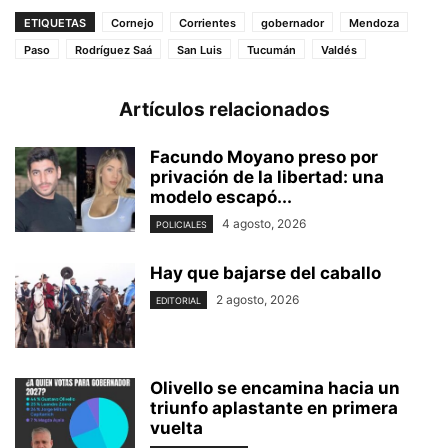
ETIQUETAS
Cornejo
Corrientes
gobernador
Mendoza
Paso
Rodríguez Saá
San Luis
Tucumán
Valdés
Artículos relacionados
Facundo Moyano preso por
privación de la libertad: una
modelo escapó...
4 agosto, 2026
POLICIALES
Hay que bajarse del caballo
2 agosto, 2026
EDITORIAL
Olivello se encamina hacia un
triunfo aplastante en primera
vuelta