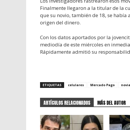
Los investigadores rastrearon esos mov
Finalmente llegaron a la titular de la c
que su novio, también de 18, se había a
origen del dinero.
Con los datos aportados por la jovencit
mediodía de este miércoles en inmediac
Rápidamente admitió su responsabilida
ETIQUETAS
celulares
Mercado Pago
novi
ARTÍCULOS RELACIONADOS
MÁS DEL AUTOR