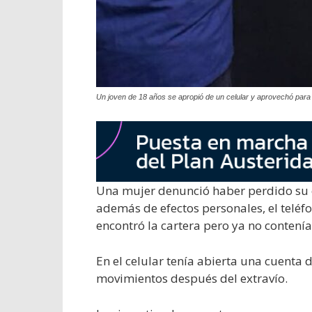
Un joven de 18 años se apropió de un celular y aprovechó par
Una mujer denunció haber perdido su 
además de efectos personales, el teléfo
encontró la cartera pero ya no contenía
En el celular tenía abierta una cuent
movimientos después del extravío.