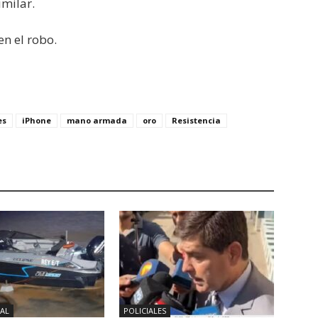
imilar.
en el robo.
es
iPhone
mano armada
oro
Resistencia
AL
POLICIALES