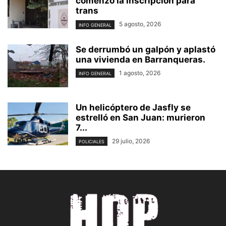
comenzó la inscripción para
trans
5 agosto, 2026
INFO GENERAL
Se derrumbó un galpón y aplastó
una vivienda en Barranqueras.
1 agosto, 2026
INFO GENERAL
Un helicóptero de Jasfly se
estrelló en San Juan: murieron
7...
29 julio, 2026
POLICIALES