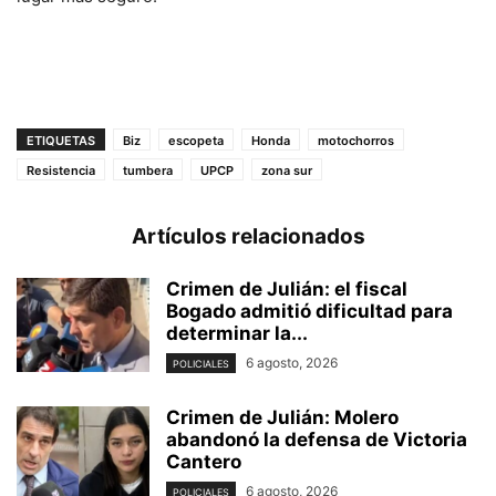
ETIQUETAS
Biz
escopeta
Honda
motochorros
Resistencia
tumbera
UPCP
zona sur
Artículos relacionados
Crimen de Julián: el fiscal
Bogado admitió dificultad para
determinar la...
6 agosto, 2026
POLICIALES
Crimen de Julián: Molero
abandonó la defensa de Victoria
Cantero
6 agosto, 2026
POLICIALES