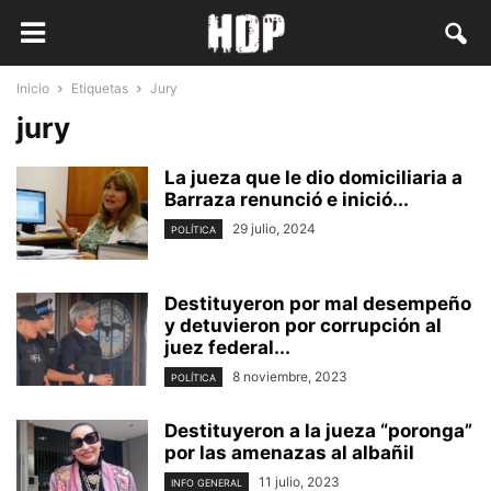
Inicio
Etiquetas
Jury
jury
La jueza que le dio domiciliaria a
Barraza renunció e inició...
29 julio, 2024
POLÍTICA
Destituyeron por mal desempeño
y detuvieron por corrupción al
juez federal...
8 noviembre, 2023
POLÍTICA
Destituyeron a la jueza “poronga”
por las amenazas al albañil
11 julio, 2023
INFO GENERAL