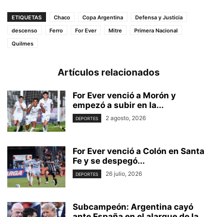
ETIQUETAS
Chaco
Copa Argentina
Defensa y Justicia
descenso
Ferro
For Ever
Mitre
Primera Nacional
Quilmes
Artículos relacionados
For Ever venció a Morón y
empezó a subir en la...
2 agosto, 2026
DEPORTES
For Ever venció a Colón en Santa
Fe y se despegó...
26 julio, 2026
DEPORTES
Subcampeón: Argentina cayó
ante España en el alargue de la