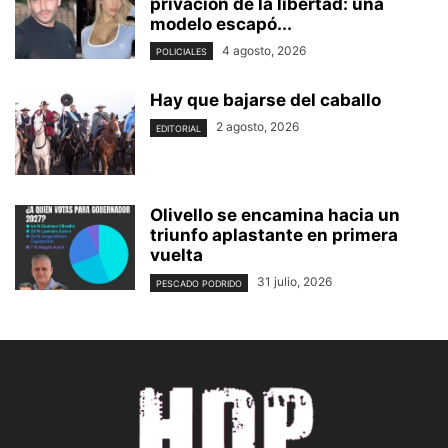
privación de la libertad: una
modelo escapó...
4 agosto, 2026
POLICIALES
Hay que bajarse del caballo
2 agosto, 2026
EDITORIAL
Olivello se encamina hacia un
triunfo aplastante en primera
vuelta
31 julio, 2026
PESCADO PODRIDO