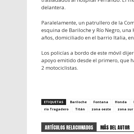
delantera.
Paralelamente, un patrullero de la Com
esquina de Bariloche y Río Negro, una
años, domiciliado en el barrio Italia, e
Los policías a bordo de este móvil dij
apoyo emitido desde el primero, que 
2 motociclistas.
ETIQUETAS
Bariloche
Fontana
Honda
río Tragadero
Titán
zona oeste
zona sur
ARTÍCULOS RELACIONADOS
MÁS DEL AUTOR