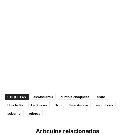
ETIQUETAS
alcoholemia
cumbia chaqueña
ebrio
Honda Biz
La Sonora
Nico
Resistencia
segudores
soborno
wileros
Artículos relacionados