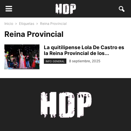
Inicio
Etiquetas
Reina Provincial
Reina Provincial
La quitilipense Lola De Castro es
la Reina Provincial de los...
8 septiembre, 2025
INFO GENERAL