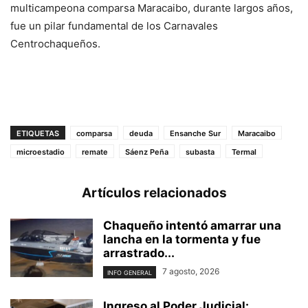
multicampeona comparsa Maracaibo, durante largos años,
fue un pilar fundamental de los Carnavales
Centrochaqueños.
ETIQUETAS
comparsa
deuda
Ensanche Sur
Maracaibo
microestadio
remate
Sáenz Peña
subasta
Termal
Artículos relacionados
Chaqueño intentó amarrar una
lancha en la tormenta y fue
arrastrado...
7 agosto, 2026
INFO GENERAL
Ingreso al Poder Judicial: