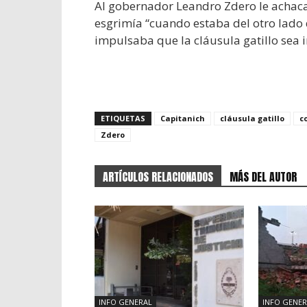
Al gobernador Leandro Zdero le achaca
esgrimía “cuando estaba del otro lado
impulsaba que la cláusula gatillo sea in
ETIQUETAS
Capitanich
cláusula gatillo
c
Zdero
ARTÍCULOS RELACIONADOS
MÁS DEL AUTOR
INFO GENERAL
INFO GENER