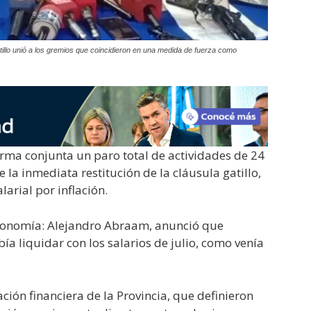
tillo unió a los gremios que coincidieron en una medida de fuerza como
rma conjunta un paro total de actividades de 24
la inmediata restitución de la cláusula gatillo,
arial por inflación.
 Economía: Alejandro Abraam, anunció que
ía liquidar con los salarios de julio, como venía
ación financiera de la Provincia, que definieron