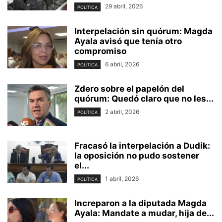
29 abril, 2026
POLÍTICA
Interpelación sin quórum: Magda
Ayala avisó que tenía otro
compromiso
6 abril, 2026
POLÍTICA
Zdero sobre el papelón del
quórum: Quedó claro que no les...
2 abril, 2026
POLÍTICA
Fracasó la interpelación a Dudik:
la oposición no pudo sostener
el...
1 abril, 2026
POLÍTICA
Increparon a la diputada Magda
Ayala: Mandate a mudar, hija de...