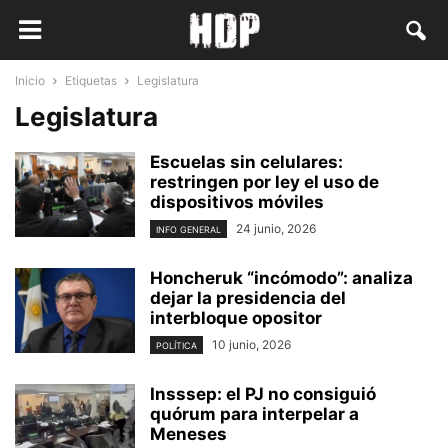
Inicio
Etiquetas
Legislatura
Legislatura
Escuelas sin celulares:
restringen por ley el uso de
dispositivos móviles
24 junio, 2026
INFO GENERAL
Honcheruk “incómodo”: analiza
dejar la presidencia del
interbloque opositor
10 junio, 2026
POLÍTICA
Insssep: el PJ no consiguió
quórum para interpelar a
Meneses