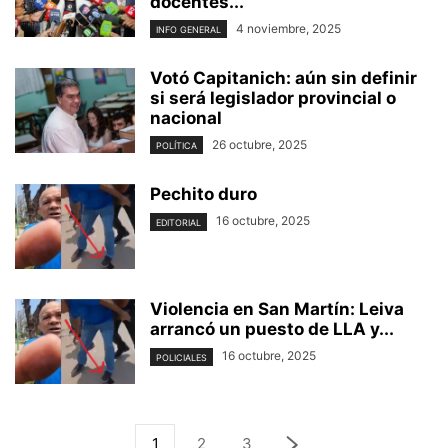
docentes...
4 noviembre, 2025
INFO GENERAL
Votó Capitanich: aún sin definir
si será legislador provincial o
nacional
26 octubre, 2025
POLÍTICA
Pechito duro
16 octubre, 2025
EDITORIAL
Violencia en San Martín: Leiva
arrancó un puesto de LLA y...
16 octubre, 2025
POLICIALES
1
2
3