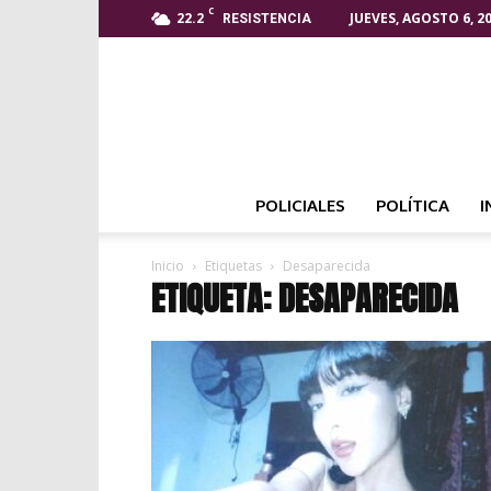
C
22.2
JUEVES, AGOSTO 6, 2
RESISTENCIA
POLICIALES
POLÍTICA
I
Inicio
Etiquetas
Desaparecida
ETIQUETA: DESAPARECIDA