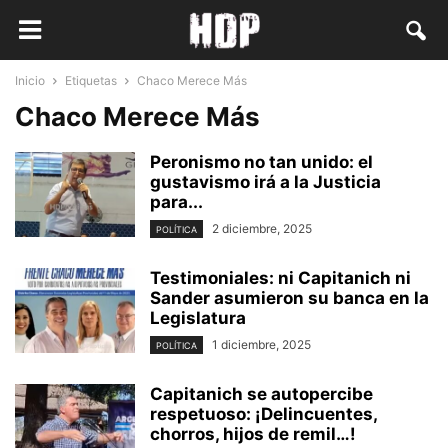
Inicio
Etiquetas
Chaco Merece Más
Chaco Merece Más
Peronismo no tan unido: el
gustavismo irá a la Justicia
para...
2 diciembre, 2025
POLÍTICA
Testimoniales: ni Capitanich ni
Sander asumieron su banca en la
Legislatura
1 diciembre, 2025
POLÍTICA
Capitanich se autopercibe
respetuoso: ¡Delincuentes,
chorros, hijos de remil…!