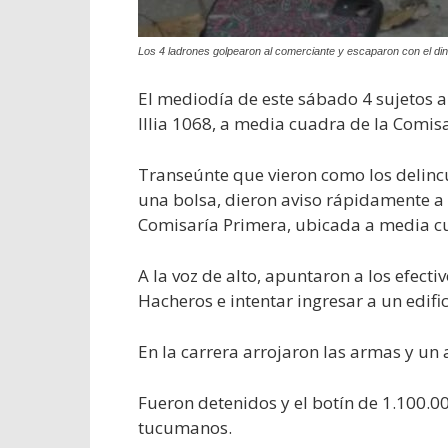
Los 4 ladrones golpearon al comerciante y escaparon con el din
El mediodía de este sábado 4 sujetos a
Illia 1068, a media cuadra de la Comisa
Transeúnte que vieron como los delin
una bolsa, dieron aviso rápidamente a
Comisaría Primera, ubicada a media cu
A la voz de alto, apuntaron a los efecti
Hacheros e intentar ingresar a un edif
En la carrera arrojaron las armas y un
Fueron detenidos y el botín de 1.100.0
tucumanos.