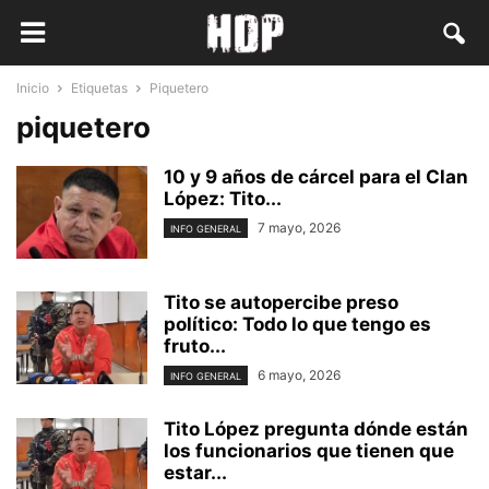
Inicio
Etiquetas
Piquetero
piquetero
10 y 9 años de cárcel para el Clan
López: Tito...
7 mayo, 2026
INFO GENERAL
Tito se autopercibe preso
político: Todo lo que tengo es
fruto...
6 mayo, 2026
INFO GENERAL
Tito López pregunta dónde están
los funcionarios que tienen que
estar...