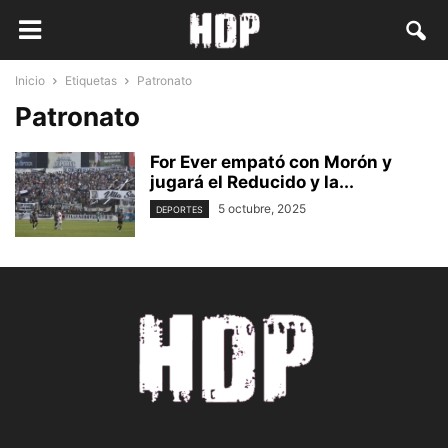
Inicio
Etiquetas
Patronato
Patronato
For Ever empató con Morón y
jugará el Reducido y la...
5 octubre, 2025
DEPORTES