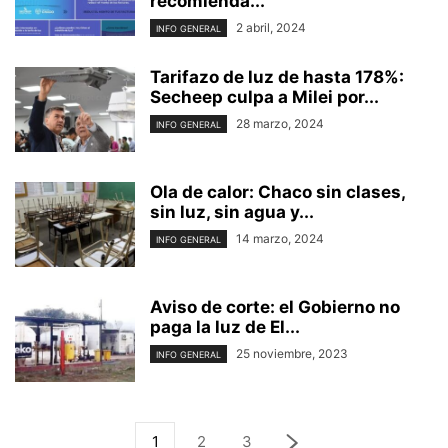
recomienda...
2 abril, 2024
INFO GENERAL
Tarifazo de luz de hasta 178%:
Secheep culpa a Milei por...
28 marzo, 2024
INFO GENERAL
Ola de calor: Chaco sin clases,
sin luz, sin agua y...
14 marzo, 2024
INFO GENERAL
Aviso de corte: el Gobierno no
paga la luz de El...
25 noviembre, 2023
INFO GENERAL
1
2
3