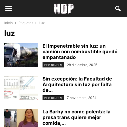
Inicio
Etiquetas
Luz
luz
El Impenetrable sin luz: un
camión con combustible quedó
empantanado
28 diciembre, 2025
INFO GENERAL
Sin excepción: la Facultad de
Arquitectura sin luz por falta
de...
7 noviembre, 2024
INFO GENERAL
La Barby no come polenta: la
presa trans quiere mejor
comida,...