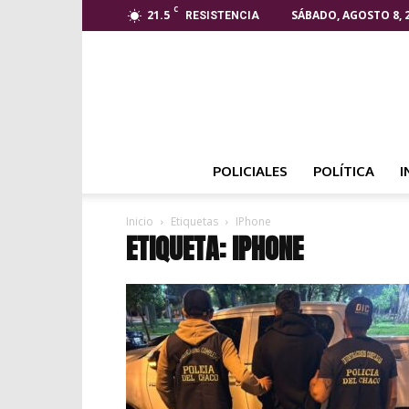
C
21.5
SÁBADO, AGOSTO 8, 
RESISTENCIA
POLICIALES
POLÍTICA
I
Inicio
Etiquetas
IPhone
ETIQUETA: IPHONE