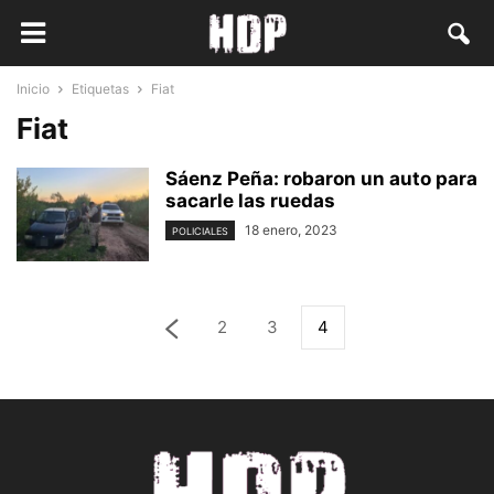
Inicio
Etiquetas
Fiat
Fiat
Sáenz Peña: robaron un auto para
sacarle las ruedas
18 enero, 2023
POLICIALES
2
3
4