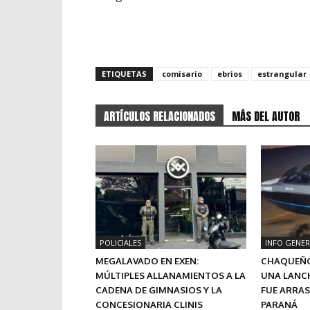
ETIQUETAS
comisario
ebrios
estrangular
ARTÍCULOS RELACIONADOS
MÁS DEL AUTOR
POLICIALES
INFO GENER
MEGALAVADO EN EXEN:
CHAQUEÑO
MÚLTIPLES ALLANAMIENTOS A LA
UNA LANC
CADENA DE GIMNASIOS Y LA
FUE ARRA
CONCESIONARIA CLINIS
PARANÁ