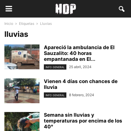
Inicio
Etiquetas
Lluvias
lluvias
Apareció la ambulancia de El
Sauzalito: 40 horas
empantanada en El...
25 abril, 2024
INFO GENERAL
Vienen 4 días con chances de
lluvia
8 febrero, 2024
INFO GENERAL
Semana sin lluvias y
temperaturas por encima de los
40°