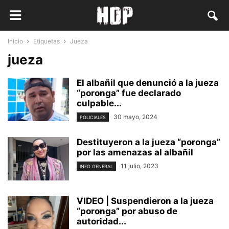
Inicio
Etiquetas
Jueza
jueza
El albañil que denunció a la jueza
“poronga” fue declarado
culpable...
30 mayo, 2024
POLICIALES
Destituyeron a la jueza “poronga”
por las amenazas al albañil
11 julio, 2023
INFO GENERAL
VIDEO | Suspendieron a la jueza
“poronga” por abuso de
autoridad...