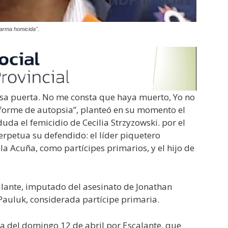
"arma homicida".
r esa puerta. No me consta que haya muerto, Yo no
informe de autopsia”, planteó en su momento el
a el femicidio de Cecilia Strzyzowski. por el
rpetua su defendido: el líder piquetero
a Acuña, como partícipes primarios, y el hijo de
lante, imputado del asesinato de Jonathan
Pauluk, considerada partícipe primaria.
a del domingo 12 de abril por Escalante, que