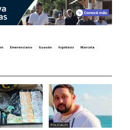
en
Emerenciano
Guasón
hipótesis
Marcela
POLICIALES