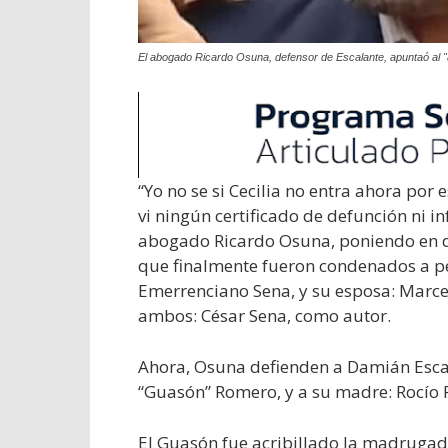
El abogado Ricardo Osuna, defensor de Escalante, apuntaó al 
“Yo no se si Cecilia no entra ahora po
vi ningún certificado de defunción ni 
abogado Ricardo Osuna, poniendo en dud
que finalmente fueron condenados a pe
Emerrenciano Sena, y su esposa: Marcel
ambos: César Sena, como autor.
Ahora, Osuna defienden a Damián Esca
“Guasón” Romero, y a su madre: Rocío 
El Guasón fue acribillado la madrugad