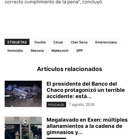
correcto cumplimiento de la pena”, concluyó.
ETIQUETAS
Cecilia
César
Clan Sena
Emerenciano
femicidio
Marcela
Matkovich
SPP
Artículos relacionados
El presidente del Banco del
Chaco protagonizó un terrible
accidente: está...
7 agosto, 2026
POLICIALES
Megalavado en Exen: múltiples
allanamientos a la cadena de
gimnasios y...