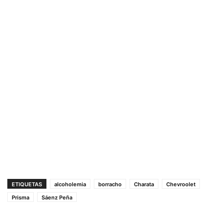
ETIQUETAS
alcoholemia
borracho
Charata
Chevroolet
Prisma
Sáenz Peña